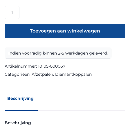
Diamantkoppaal
800x150x150
mm
afneembaar
Toevoegen aan winkelwagen
incl.
betonpoer
aantal
Indien voorradig binnen 2-5 werkdagen geleverd.
Artikelnummer:
10105-000067
Categorieën:
Afzetpalen
,
Diamantkoppalen
Beschrijving
Beschrijving