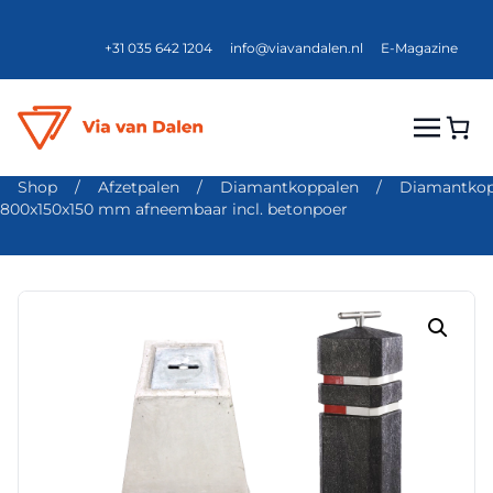
+31 035 642 1204
info@viavandalen.nl
E-Magazine
Shop
/
Afzetpalen
/
Diamantkoppalen
/
Diamantkop
800x150x150 mm afneembaar incl. betonpoer