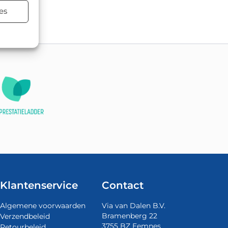
atsen.
es
Klantenservice
Contact
Algemene voorwaarden
Via van Dalen B.V.
Bramenberg 22
Verzendbeleid
3755 BZ Eemnes
Retourbeleid