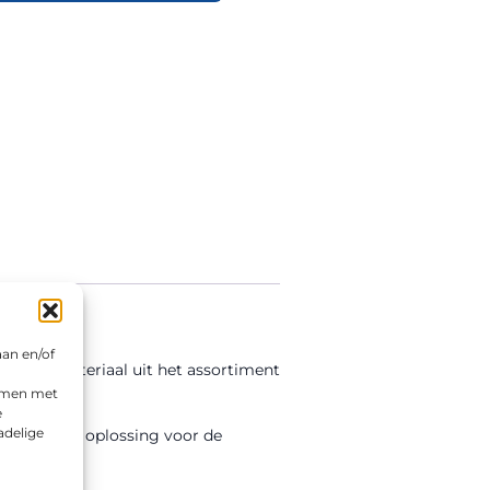
aan en/of
tigingsmateriaal uit het assortiment
emmen met
e
adelige
en duurzame oplossing voor de
ken.