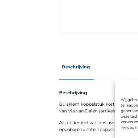
Beschrijving
Beschrijving
Wij gebru
Buisklem koppelstuk kort recht ø 60
te raadpl
van Via van Dalen (artikelnummer 1
geperson
deze tech
verwerke
Als onderdeel van ons assortiment s
invloed 
openbare ruimte. Toepassing is moge