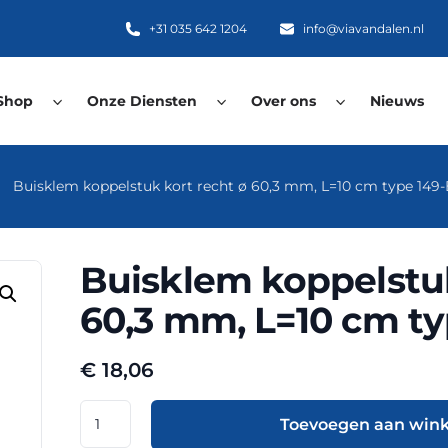
+31 035 642 1204
info@viavandalen.nl
Shop
Onze Diensten
Over ons
Nieuws
Buisklem koppelstuk kort recht ø 60,3 mm, L=10 cm type 149-
Buisklem koppelstuk
60,3 mm, L=10 cm ty
€
18,06
Buisklem
Toevoegen aan win
koppelstuk