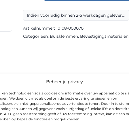
kort
recht
Indien voorradig binnen 2-5 werkdagen geleverd.
ø
60,3
Artikelnummer:
10108-000070
mm,
Categorieën:
Buisklemmen
,
Bevestigingsmaterialen
L=10
cm
type
149-
E
aantal
Beheer je privacy
iken technologieën zoals cookies om informatie over uw apparaat op te sl
,3 mm, L=10 cm type 149-E is een kwalitatief hoogwaardig beves
egen. We doen dit met als doel om de beste ervaring te bieden en om
0108-000070).
aliseerde en niet-gepersonaliseerde advertenties te tonen. Door in te st
nologieën kunnen wij gegevens zoals surfgedrag of unieke ID's op deze sit
n. Als u geen toestemming geeft of uw toestemming intrekt, kan dit een n
traatmeubilair biedt dit bevestigingsmateriaal een praktische 
hebben op bepaalde functies en mogelijkheden.
lijk op gemeentelijke wegen, bedrijventerreinen en in woonwij