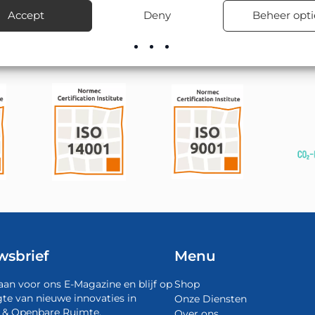
el leverbaar; onze montageploegen kunnen het ook vakkundig pla
Accept
Deny
Beheer opti
wsbrief
Menu
aan voor ons E-Magazine en blijf op
Shop
te van nieuwe innovaties in
Onze Diensten
 & Openbare Ruimte.
Over ons