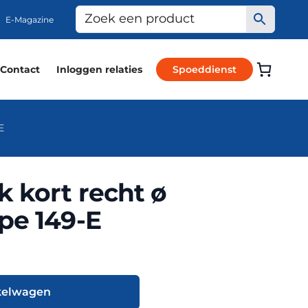
E-Magazine
Contact
Inloggen relaties
Spoeddienst
E
 kort recht ø
pe 149-E
kelwagen