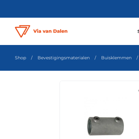
Shop
/
Bevestigingsmaterialen
/
Buisklemmen
/