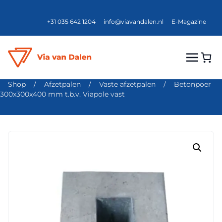
+31 035 642 1204
info@viavandalen.nl
E-Magazine
Shop
/
Afzetpalen
/
Vaste afzetpalen
/
Betonpoer
300x300x400 mm t.b.v. Viapole vast