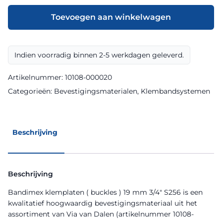
(
buckles
Toevoegen aan winkelwagen
)
19
mm
Indien voorradig binnen 2-5 werkdagen geleverd.
3/4"
S256
Artikelnummer:
10108-000020
aantal
Categorieën:
Bevestigingsmaterialen
,
Klembandsystemen
Beschrijving
Beschrijving
Bandimex klemplaten ( buckles ) 19 mm 3/4″ S256 is een
kwalitatief hoogwaardig bevestigingsmateriaal uit het
assortiment van Via van Dalen (artikelnummer 10108-