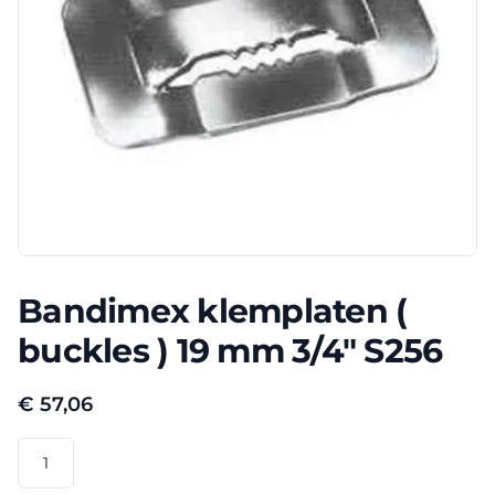
Bandimex klemplaten (
buckles ) 19 mm 3/4″ S256
€
57,06
Bandimex
klemplaten