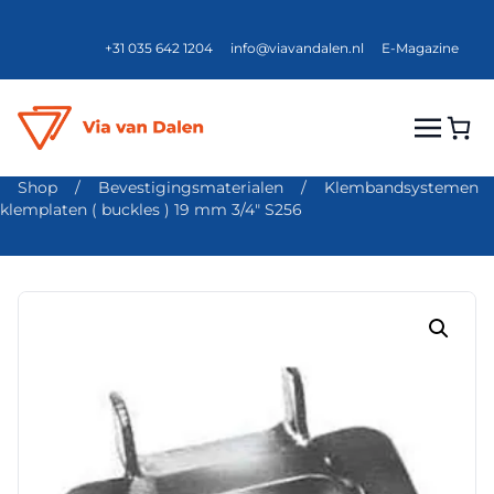
+31 035 642 1204
info@viavandalen.nl
E-Magazine
Shop
/
Bevestigingsmaterialen
/
Klembandsystemen
klemplaten ( buckles ) 19 mm 3/4″ S256