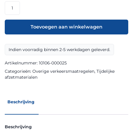
Afzethek
aluminium
2500
mm
Toevoegen aan winkelwagen
EZ
klasse
III
Indien voorradig binnen 2-5 werkdagen geleverd.
excl.
A-
Artikelnummer:
10106-000025
standaard
Categorieën:
Overige verkeersmaatregelen
,
Tijdelijke
aantal
afzetmaterialen
Beschrijving
Beschrijving