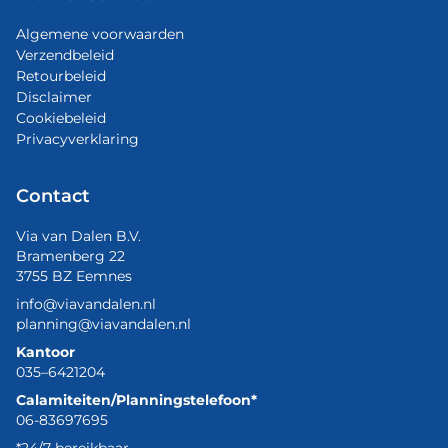
Algemene voorwaarden
Verzendbeleid
Retourbeleid
Disclaimer
Cookiebeleid
Privacyverklaring
Contact
Via van Dalen B.V.
Bramenberg 22
3755 BZ Eemnes
info@viavandalen.nl
planning@viavandalen.nl
Kantoor
035–6421204
Calamiteiten/Planningstelefoon*
06-83697695
*24/7 bereikbaar