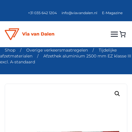
+31 035 642 1204
info@viavandalen.nl
E-Magazine
Shop
/
Overige verkeersmaatregelen
/
Tijdelijke
afzetmaterialen
/
Afzethek aluminium 2500 mm EZ klasse III
excl. A-standaard