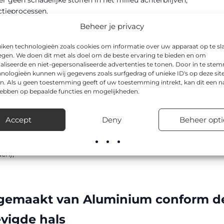
ctieprocessen.
Beheer je privacy
n conservering
iken technologieën zoals cookies om informatie over uw apparaat op te sl
egen. We doen dit met als doel om de beste ervaring te bieden en om
timale grond- en luchtconservering te geven, worden ze voorzi
aliseerde en niet-gepersonaliseerde advertenties te tonen. Door in te st
gt ervoor dat de flespalen bestand zijn tegen invloeden van de
nologieën kunnen wij gegevens zoals surfgedrag of unieke ID's op deze sit
 van schade. Dit draagt bij aan een langere levensduur en verm
n. Als u geen toestemming geeft of uw toestemming intrekt, kan dit een n
hebben op bepaalde functies en mogelijkheden.
Accept
Deny
Beheer opti
uren;
aiveld (kustgebieden);
en);
n gemaakt van Aluminium conform d
vigde hals