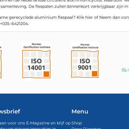
samenleving. De flespalen zullen binnenkort verkrijgbaar zijn i
ame gerecyclede aluminium flespaal? Klik
hier
of Neem dan cont
 +
035–6421204
.
wsbrief
Menu
aan voor ons E-Magazine en blijf op
Shop
te van nieuwe innovaties in