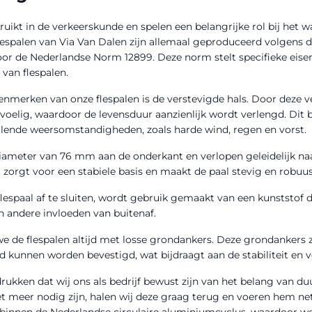
uikt in de verkeerskunde en spelen een belangrijke rol bij het 
lespalen van Via Van Dalen zijn allemaal geproduceerd volgens d
oor de Nederlandse Norm 12899. Deze norm stelt specifieke eisen
van flespalen.
enmerken van onze flespalen is de verstevigde hals. Door deze ve
oelig, waardoor de levensduur aanzienlijk wordt verlengd. Dit b
illende weersomstandigheden, zoals harde wind, regen en vorst.
iameter van 76 mm aan de onderkant en verlopen geleidelijk na
zorgt voor een stabiele basis en maakt de paal stevig en robuus
lespaal af te sluiten, wordt gebruik gemaakt van een kunststof
en andere invloeden van buitenaf.
e de flespalen altijd met losse grondankers. Deze grondankers 
nd kunnen worden bevestigd, wat bijdraagt aan de stabiliteit en v
rukken dat wij ons als bedrijf bewust zijn van het belang van 
et meer nodig zijn, halen wij deze graag terug en voeren hem net
f binnen de Nederlandse circulaire aluminiumcyclus, waardoor w