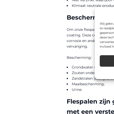
Klimaat neutrale produ
Bescherming e
Wij gebru
te raadpl
Om onze flespalen een op
geperson
coating. Deze coating zor
deze tech
corrosie en andere vormen
verwerke
vervanging.
invloed 
Bescherming:
Grondwater en bodemz
Zouten onder/ boven ma
Zandstralen (kustgebied
Maaibescherming;
Urine.
Flespalen zij
met een verste