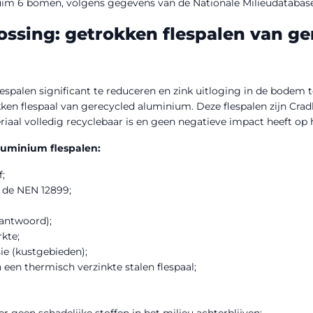
im 6 bomen, volgens gegevens van de Nationale Milieudatabase
ssing: getrokken flespalen van ge
espalen significant te reduceren en zink uitloging in de bodem
ken flespaal van gerecycled aluminium. Deze flespalen zijn Cradl
iaal volledig recyclebaar is en geen negatieve impact heeft op h
luminium flespalen:
;
de NEN 12899;
rantwoord);
kte;
ie (kustgebieden);
een thermisch verzinkte stalen flespaal;
r geen schadelijke stoffen in het milieu achterblijven;