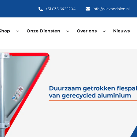
+31 035 642 1204
info@viavandalen.nl
Shop
Onze Diensten
Over ons
Nieuws