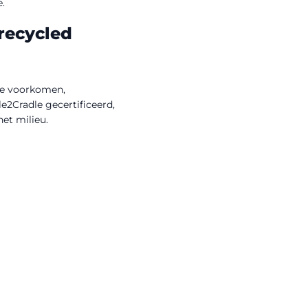
.
recycled
 te voorkomen,
e2Cradle gecertificeerd,
et milieu.