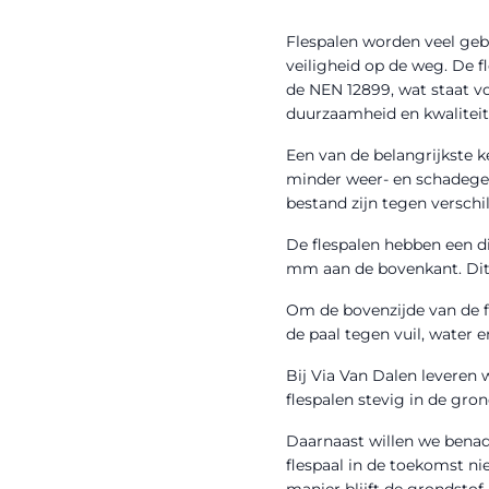
Flespalen worden veel gebr
veiligheid op de weg. De f
de NEN 12899, wat staat v
duurzaamheid en kwaliteit 
Een van de belangrijkste k
minder weer- en schadegev
bestand zijn tegen versch
De flespalen hebben een d
mm aan de bovenkant. Dit 
Om de bovenzijde van de f
de paal tegen vuil, water 
Bij
Via Van Dalen
leveren w
flespalen stevig in de gro
Daarnaast willen we benad
flespaal in de toekomst ni
manier blijft de grondsto