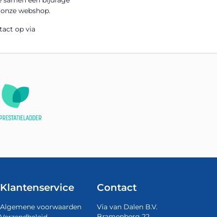
n onze webshop.
act op via
Klantenservice
Contact
Algemene voorwaarden
Via van Dalen B.V.
Bramenberg 22