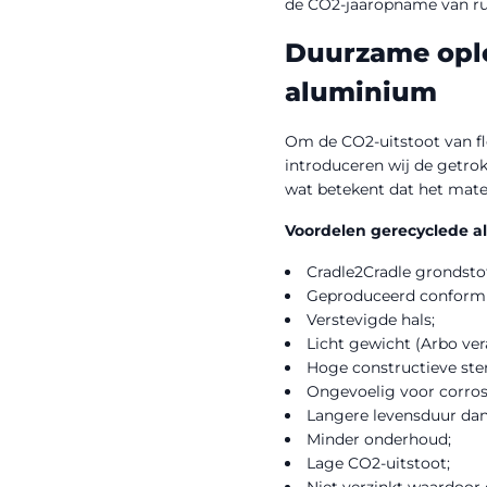
de CO2-jaaropname van ru
Duurzame oplo
aluminium
Om de CO2-uitstoot van fl
introduceren wij de getrok
wat betekent dat het mater
Voordelen gerecyclede a
Cradle2Cradle grondstof
Geproduceerd conform 
Verstevigde hals;
Licht gewicht (Arbo ve
Hoge constructieve ster
Ongevoelig voor corros
Langere levensduur dan 
Minder onderhoud;
Lage CO2-uitstoot;
Niet verzinkt waardoor e